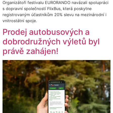
Organizátoři festivalu EURORANDO navázali spolupráci
s dopravní společností FlixBus, která poskytne
registrovaným účastníkům 20% slevu na mezinárodní i
vnitrostátní spoje.
Prodej autobusových a
dobrodružných výletů byl
právě zahájen!