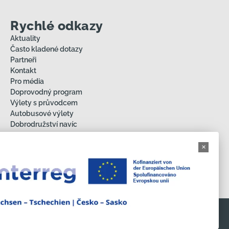
Rychlé odkazy
Aktuality
Často kladené dotazy
Partneři
Kontakt
Pro média
Doprovodný program
Výlety s průvodcem
Autobusové výlety
Dobrodružství navíc
Individuální trasy
Ochrana osobních údajů
Impressum
O projektu
Copyright © 2026 EURORANDO 2026 |
Powered by EURORANDO 2026