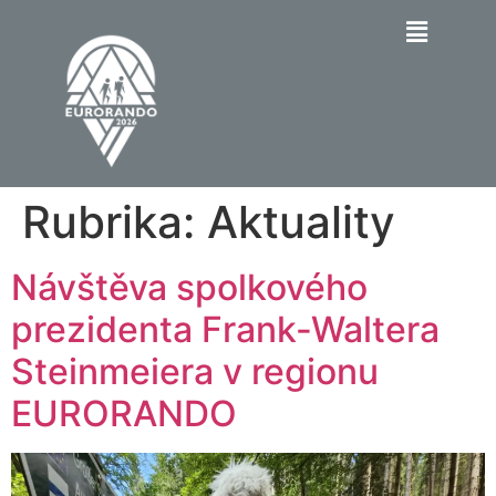
Rubrika:
Aktuality
Návštěva spolkového
prezidenta Frank-Waltera
Steinmeiera v regionu
EURORANDO