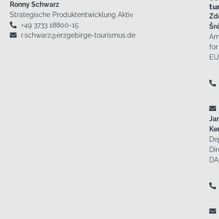
Ronny Schwarz
tu
Strategische Produktentwicklung Aktiv
Zd
+49 3733 18800-15
Šr
r.schwarz@erzgebirge-tourismus.de
Am
for
EU
Ja
Ke
De
Dir
DA