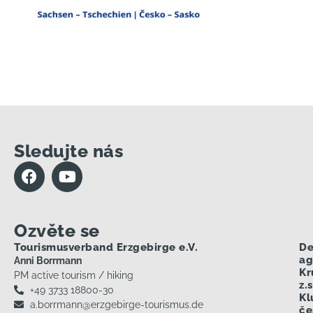
Sledujte nás
Ozvěte se
Tourismusverband Erzgebirge e.V.
De
ag
Anni Borrmann
Kr
PM active tourism / hiking
z.s
+49 3733 18800-30
Kl
a.borrmann@erzgebirge-tourismus.de
če