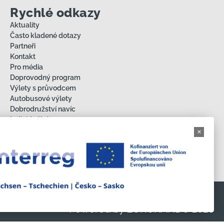
Rychlé odkazy
Aktuality
Často kladené dotazy
Partneři
Kontakt
Pro média
Doprovodný program
Výlety s průvodcem
Autobusové výlety
Dobrodružství navíc
Individuální trasy
Ochrana osobních údajů
Impressum
O projektu
Copyright © 2026 EURORANDO 2026 |
Powered by EURORANDO 2026