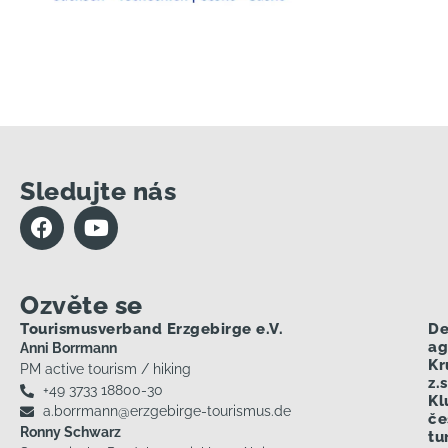
Sledujte nás
Ozvěte se
Tourismusverband Erzgebirge e.V.
De
ag
Anni Borrmann
Kr
PM active tourism / hiking
z.s
+49 3733 18800-30
Kl
a.borrmann@erzgebirge-tourismus.de
če
Ronny Schwarz
tu