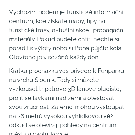
Výchozím bodem je Turistické informační
centrum, kde získáte mapy, tipy na
turistické trasy, aktuální akce i propagační
materiály. Pokud budete chtít, nechte si
poradit s výlety nebo si třeba půjčte kola.
Otevřeno je v sezóně každý den.
Krátká procházka vás přivede k Funparku
na vrchu Šibeník. Tady si můžete
vyzkoušet třípatrové 3D lanové bludiště,
projít se lávkami nad zemí a otestovat
svou zručnost. Zájemci mohou vystoupat
na 26 metrů vysokou vyhlídkovou věž,
odkud se otevírají pohledy na centrum
města a okolní kopce.