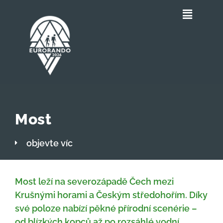
Most
Most
objevte víc
Most leží na severozápadě Čech mezi
Krušnými horami a Českým středohořím. Díky
své poloze nabízí pěkné přírodní scenérie –
od blízkých kopců až po rozsáhlé vodní