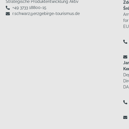
Strategische Produktentwicklung Aktiv
Zd
+49 3733 18800-15
Šr
r.schwarz@erzgebirge-tourismus.de
Am
for
EU
Ja
Ke
De
Dir
DA